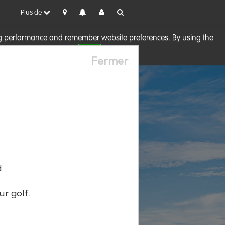
Plus de
sing performance and remember website preferences. By using the
OK
visit our
Cookie Policy
Fermer
d
ur golf.
e