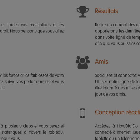
Résultats
r toutes vos réalisations et les
Restez au courant des de
droit. Nous pensons que vous allez
apporterons les dernières
dans votre ligne de temp
afin que vous puissiez c
Amis
r les forces et les faiblesses de votre
Socialisez et connectez-
z suivre vos performances et vous
Utilisez notre ligne de 
ts.
être informé des mises à
jour de vos amis.
Conception réact
à plusieurs clubs et vous serez et
Accédez à HowDidiDo p
statistiques à travers le tableau.
connecté à Internet. Qu
le pour vous.
tablette ou un téléphone 