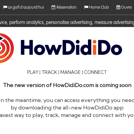
Le golf d'aujourd'hui
Réservation
Home Club
Ouvre
rvice, perform analytics, personalise advertising, measure adverti
ies. For more information on cookies including how to manage them 
PLAY | TRACK | MANAGE | CONNECT
The new version of HowDidiDo.com is coming soon
In the meantime, you can access everything you nee
by downloading the all-new HowDidiDo app
®
HowDidiDo
asiest way to play, track, manage and connect with yo
Le plus grand réseau de golfeurs en Europ