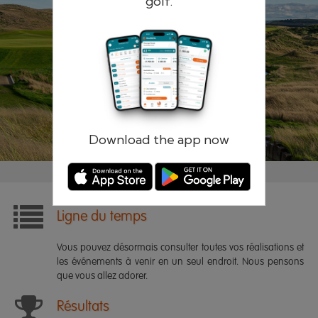
golf.
Rappelle-toi de moi
Mot de passe oublié ?
Connectez-vous
Registre
Download the app now
Ligne du temps
Vous pouvez désormais consulter toutes vos réalisations et
les événements à venir en un seul endroit. Nous pensons
que vous allez adorer.
Résultats