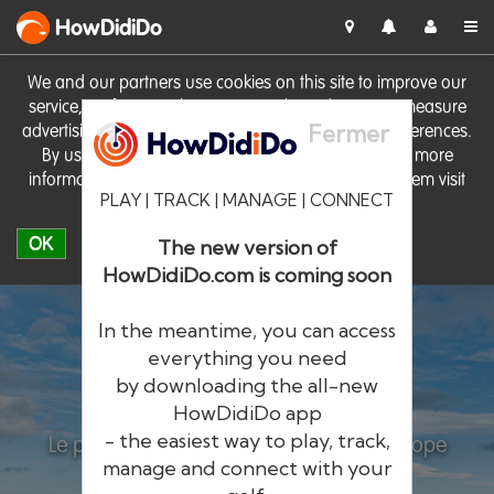
HowDidiDo
We and our partners use cookies on this site to improve our
service, perform analytics, personalise advertising, measure
Fermer
advertising performance and remember website preferences.
By using the site you consent to these cookies. For more
information on cookies including how to manage them visit
PLAY | TRACK | MANAGE | CONNECT
our
Cookie Policy
OK
The new version of
HowDidiDo.com is coming soon
In the meantime, you can access
everything you need
by downloading the all-new
®
HowDidiDo
HowDidiDo app
- the easiest way to play, track,
Le plus grand réseau de golfeurs en Europe
manage and connect with your